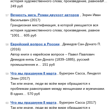
история художественного слова; произведение, равное&#…
249 руб
Вечность мига. Роман двухсот авторов
, Зорин Иван
57
Васильевич (2017)
Грандиозная мистификация, в которой умещается вся
история художественного слова; произведение, равное
"1001… 605 руб
Еврейский вопрос в России
, Демидов Сан-Донато П.
58
(2016)
Автор книги о еврейском вопросе – Павел Павлович
Демидов князь Сан-Донато (1839–1885), русский
промышленник и… 151 руб
Что мы празднуем 8 марта
, Бурегрен Сасса, Линделл
59
Элин (2017)
Так или иначе, люди во всём мире обращаются к
проблемам равноправия между женщинами и мужчинами.
В одних… 570 руб
Что мы празднуем 8 марта
, Бурегрен Сасса (2017)
60
Так или иначе, люди во всём мире обращаются к