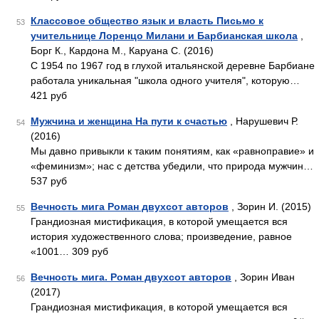
Классовое общество язык и власть Письмо к
53
учительнице Лоренцо Милани и Барбианская школа
,
Борг К., Кардона М., Каруана С. (2016)
С 1954 по 1967 год в глухой итальянской деревне Барбиане
работала уникальная "школа одного учителя", которую…
421 руб
Мужчина и женщина На пути к счастью
, Нарушевич Р.
54
(2016)
Мы давно привыкли к таким понятиям, как «равноправие» и
«феминизм»; нас с детства убедили, что природа мужчин…
537 руб
Вечность мига Роман двухсот авторов
, Зорин И. (2015)
55
Грандиозная мистификация, в которой умещается вся
история художественного слова; произведение, равное
«1001… 309 руб
Вечность мига. Роман двухсот авторов
, Зорин Иван
56
(2017)
Грандиозная мистификация, в которой умещается вся