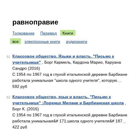
равноправие
Толкование
Перевод
Книги
все
электронные книги
аудиокниги
Классовое общество. Языки и власть. "Письмо к
51
учительнице"
, Борг Кармель, Кардона Марио, Каруана
Сандро (2016)
С 1954 по 1967 год в глухой итальянской деревне Барбиане
работала уникальная "школа одного учителя", которую…
592 руб
Классовое общество, язык и власть. "Письмо к
52
учительнице" :Лоренцо Милани и Барбианская школа
,
Борг К. (2016)
С 1954 по 1967 год в глухой итальянской деревне Барбиане
работала уникальная&# 171;школа одного учителя&# 187…
422 руб